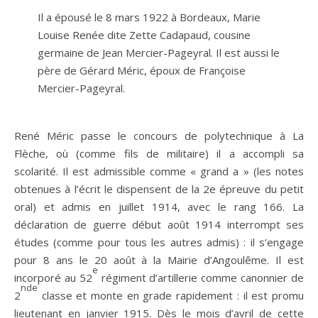
Il a épousé le 8 mars 1922 à Bordeaux, Marie
Louise Renée dite Zette Cadapaud, cousine
germaine de Jean Mercier-Pageyral. Il est aussi le
père de Gérard Méric, époux de Françoise
Mercier-Pageyral.
René Méric passe le concours de polytechnique à La
Flèche, où (comme fils de militaire) il a accompli sa
scolarité. Il est admissible comme « grand a » (les notes
obtenues à l’écrit le dispensent de la 2e épreuve du petit
oral) et admis en juillet 1914, avec le rang 166. La
déclaration de guerre début août 1914 interrompt ses
études (comme pour tous les autres admis) : il s’engage
pour 8 ans le 20 août à la Mairie d’Angoulême. Il est
e
incorporé au 52
régiment d’artillerie comme canonnier de
nde
2
classe et monte en grade rapidement : il est promu
lieutenant en janvier 1915. Dès le mois d’avril de cette