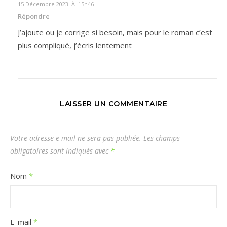
15 Décembre 2023 À 15h46
Répondre
J’ajoute ou je corrige si besoin, mais pour le roman c’est
plus compliqué, j’écris lentement
LAISSER UN COMMENTAIRE
Votre adresse e-mail ne sera pas publiée.
Les champs
obligatoires sont indiqués avec
*
Nom
*
E-mail
*