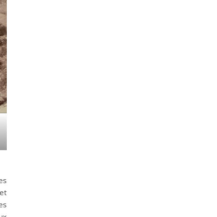
es
et
es
ux