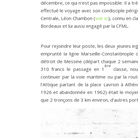
décembre, ce qui n’est pas impossible. Il a t
effectué le voyage avec son condisciple périgo
Centrale, Léon Chambon (
voir ici
), connu en cl
Bordeaux et lui aussi engagé par la CFML.
Pour rejoindre leur poste, les deux jeunes in
emprunté la ligne Marseille-Constantinople
détroit de Messine (départ chaque 2 semaines,
ère
310 francs le passage en 1
classe, nou
continuer par la voie maritime ou par la rou
l’Attique partant de la place Lavrion à Athè
1926 et abandonnée en 1962) était le moyen le
que 2 tronçons de 3 km environ, d’autres por