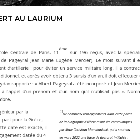
ERT AU LAURIUM
ème
cole Centrale de Paris, 11
sur 196 reçus, avec la spéciali
 de Pageyral Jean Marie Eugène Mercier). Le mois suivant il e
t d’artillerie : pour éviter un service militaire long, il a contra
tionnel, et après avoir obtenu 3 sursis d’un an, il doit effectuer
eydan rapporte : « Albert Pageyral a été incorporé et Jean Mercie
 l’appel d’un prénom et d’un nom qu’il n’utilisait pas ». Nom
embre.
énieur par la
[1]
De nombreux renseignements dans cette partie
 part pour la Grèce,
de la biographie d’Albert m’ont été communiqués
ette date est exacte, il
par Mme Christina Mamaloukaki, qui a soutenu
engagement datée du 4
en mars 2022 une thèse de doctorat intitulée :