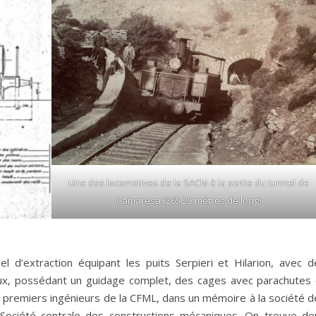
Une des locomotives de la SACM à la sortie du tunnel de
Camaresa (265,25 mètres de long)
l d’extraction équipant les puits Serpieri et Hilarion, avec d
ux, possédant un guidage complet, des cages avec parachutes 
 premiers ingénieurs de la CFML, dans un mémoire à la société d
e Société centrale des constructions mécaniques. On trouve de