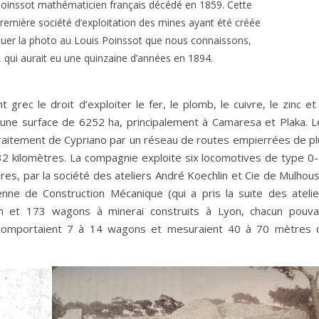
Poinssot mathématicien français décédé en 1859. Cette
première société d’exploitation des mines ayant été créée
ttribuer la photo au Louis Poinssot que nous connaissons,
 qui aurait eu une quinzaine d’années en 1894.
ec le droit d’exploiter le fer, le plomb, le cuivre, le zinc et 
ne surface de 6252 ha, principalement à Camaresa et Plaka. L
e traitement de Cypriano par un réseau de routes empierrées de p
2 kilomètres. La compagnie exploite six locomotives de type 0-
es, par la société des ateliers André Koechlin et Cie de Mulhous
enne de Construction Mécanique (qui a pris la suite des atelie
n et 173 wagons à minerai construits à Lyon, chacun pouva
s comportaient 7 à 14 wagons et mesuraient 40 à 70 mètres 