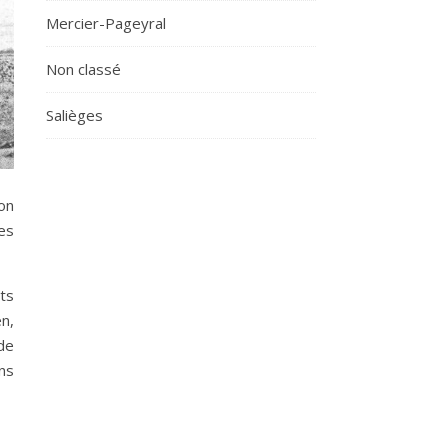
Mercier-Pageyral
Non classé
Salièges
on
les
its
n,
de
ns