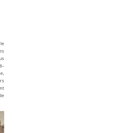
le
es
lus
6-
e,
rs
nt
de