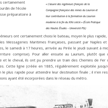
rès certainement
« L’œuvre des ingénieurs français de la
urdin de l’école
Compagnie française des mines du Laurion et
asse préparatoire à
leur contribution à la formation du Laurion
moderne à la fin du XIXe siècle » (École Pratique
des Hautes Études – Université PSL)
génieurs ont certainement choisi le bateau, moyen le plus rapide,
 des Messageries Maritimes Françaises, passant par Naples et 
 le samedi à 17 heures, arrivée au Pirée le jeudi suivant à midi
rriture comprise). Pour aller ensuite au Laurium, plutôt que 
te et le cheval, ils ont pu prendre un train des Chemins de Fer 
nes. Cette ligne (créée en 1885, régulièrement exploitée jusqu’
 plus rapide pour atteindre leur destination finale ; il n’en re
tions ayant été incorporées dans le réseau du métro.